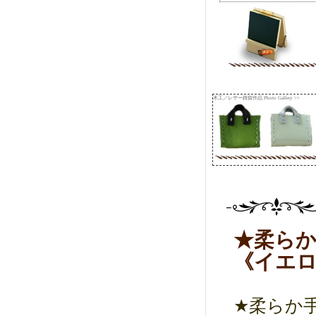
木工／レザー雑貨作品 Photo Gallery >>
★柔らか
《イエロ
★柔らか手