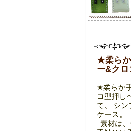
★柔らか
ー&クロ
★柔らか手
コ型押し
て、 シン
ケース。
素材は、