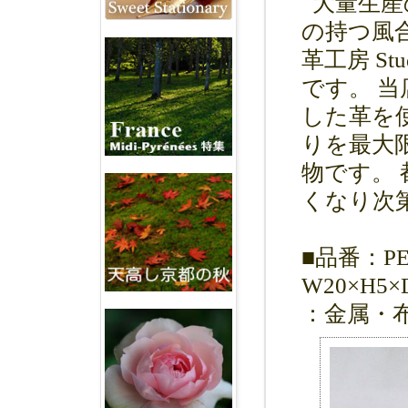
大量生産
の持つ風
革工房 St
です。 当
した革を
りを最大
物です。
くなり次
■品番：PE
W20×H5
：金属・