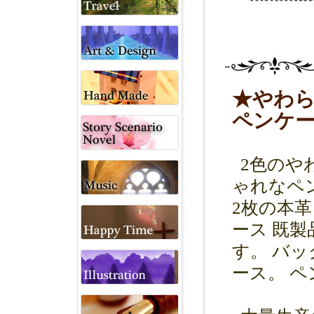
★やわら
ペンケ
2色のや
ゃれなペ
2枚の本
ース 既
す。 バ
ース。 