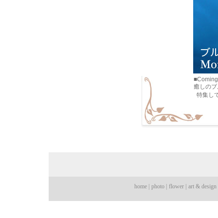
■Coming 
癒しのブル
特集し
home |
photo |
flower |
art & design 