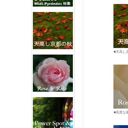
■天高し
■高貴な