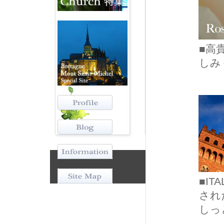
■高
しみ
■I
され
しっ