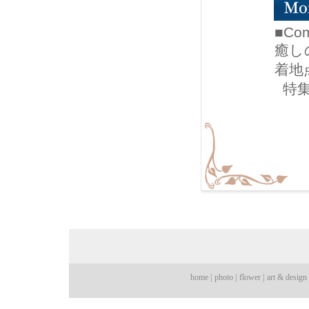
■Com
癒し
着地点
特集
home |
photo |
flower |
art & design 