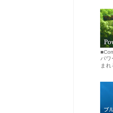
■Com
パワ
まれ