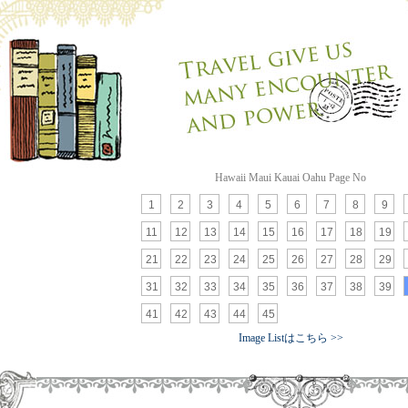
Hawaii Maui Kauai Oahu Page No
1
2
3
4
5
6
7
8
9
11
12
13
14
15
16
17
18
19
21
22
23
24
25
26
27
28
29
31
32
33
34
35
36
37
38
39
41
42
43
44
45
Image Listはこちら >>