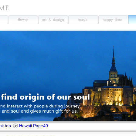
ii top
Hawaii Page40